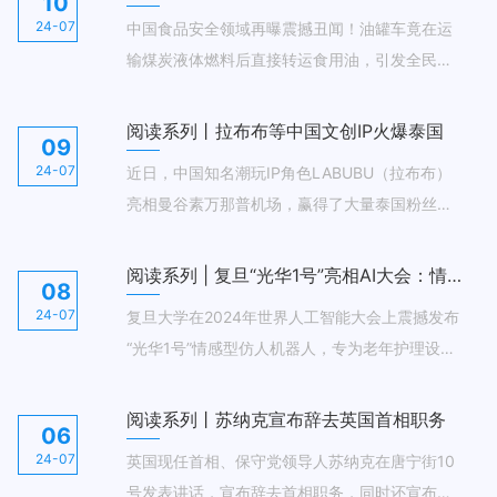
10
广度，推动中孟全面战略合作伙伴关系行稳致
24-07
中国食品安全领域再曝震撼丑闻！油罐车竟在运
远。
输煤炭液体燃料后直接转运食用油，引发全民担
忧。权威媒体揭露行业“潜规则”，国务院食品安全
委员会紧急行动，组建专项小组彻查。专家警告
阅读系列丨拉布布等中国文创IP火爆泰国
09
有毒物质危害健康，律师直指行为违法。涉事企
24-07
近日，中国知名潮玩IP角色LABUBU（拉布布）
业纷纷自查，监管风暴席卷全国，食品安全之路
亮相曼谷素万那普机场，赢得了大量泰国粉丝的
任重道远，公众期待更严监管守护舌尖安全。
热情呐喊。拉布布在泰国的爆火并不意外，早在
2018年，手握该IP的中国企业泡泡玛特就已进军
阅读系列 | 复旦“光华1号”亮相AI大会：情感仿人机器人，为老年护理注入温暖科技
08
东南亚市场，截至目前，已在泰国开设五家线下
24-07
复旦大学在2024年世界人工智能大会上震撼发布
门店，并将于7月5日在曼谷开出第六家主题门
“光华1号”情感型仿人机器人，专为老年护理设
店。泰国粉丝们不仅在线下实体店排队疯抢，甚
计。这款机器人高达165厘米，情感反应敏锐，
至涌入中国电商平台“抢货”。
灵活度与制造工艺均属顶尖。它不仅能流畅行
阅读系列丨苏纳克宣布辞去英国首相职务
06
走，还拥有丰富的面部表情，仿佛一位贴心的“健
24-07
英国现任首相、保守党领导人苏纳克在唐宁街10
康伴侣”。
号发表讲话，宣布辞去首相职务，同时还宣布将