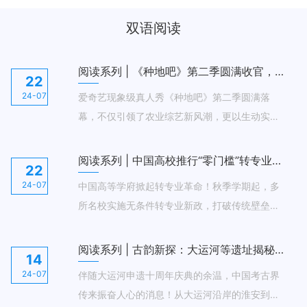
双语阅读
阅读系列 | 《种地吧》第二季圆满收官，青年农业梦照进现实！
22
24-07
爱奇艺现象级真人秀《种地吧》第二季圆满落
幕，不仅引领了农业综艺新风潮，更以生动实践
诠释了可持续农业的魅力。十位城市青年变身“农
夫”，在30公顷的土地上挥洒汗水，从种植到创
阅读系列 | 中国高校推行“零门槛”转专业，学生兴趣潜能大解放！
22
业，每一步都见证了他们的成长与蜕变。节目不
24-07
中国高等学府掀起转专业革命！秋季学期起，多
仅收获了口碑与收视双丰收，更激发了公众对农
所名校实施无条件转专业新政，打破传统壁垒，
业及生态保护的关注热情，爱奇艺正携手各界，
让学生自由飞翔于兴趣海洋。从大一到大三，转
将绿色梦想播种进每个人的心田。
专业不再是遥不可及的梦，而是触手可及的机
​阅读系列 | 古韵新探：大运河等遗址揭秘千年华夏文明密码
14
会。这一变革旨在挖掘学生潜能，促进个性化发
24-07
伴随大运河申遗十周年庆典的余温，中国考古界
展，但专家也提醒，选择需谨慎，避免盲目跟
传来振奋人心的消息！从大运河沿岸的淮安到战
风，确保每一步都踏在成长的坚实步伐上。