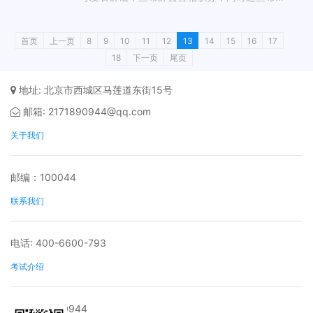
辞去保守党党首职务。随后，苏纳克将前往白金
汉宫，会见国王查尔斯三世，正式辞去首相职
首页
上一页
8
9
10
11
12
13
14
15
16
17
务。在这之后，工党领导人斯塔默将前往白金汉
18
下一页
尾页
宫接受国王任命成为新一任英国首相。
地址: 北京市西城区马莲道东街15号
邮箱: 2171890944@qq.com
关于我们
邮编：100044
联系我们
电话: 400-6600-793
考试介绍
QQ:2171890944