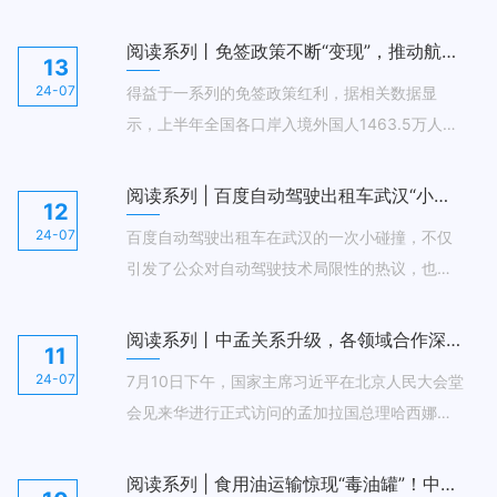
国古越的绍兴，再到北宋都城的开封，一项项考
古新发现如同穿越时空的信使，将明清城镇的繁
阅读系列丨免签政策不断“变现”，推动航班量增加20%以上
13
荣、越国王城的辉煌、北宋都城的雄伟一一展现
24-07
得益于一系列的免签政策红利，据相关数据显
在世人面前。
示，上半年全国各口岸入境外国人1463.5万人
次，同比增长152.7%，客运航班量增长了20%以
上。“China Travel”（中国游）正成为网络热词，
阅读系列 | 百度自动驾驶出租车武汉“小插曲”：技术进步与就业挑战并存
12
“打卡中国”火爆社交媒体。
24-07
百度自动驾驶出租车在武汉的一次小碰撞，不仅
引发了公众对自动驾驶技术局限性的热议，也折
射出新技术对就业市场的微妙影响。从科技巨头
的雄心壮志到出租车司机的职业忧虑，这场“小插
阅读系列丨中孟关系升级，各领域合作深度和广度不断拓展
11
曲”背后，是自动驾驶技术加速发展与传统行业变
24-07
7月10日下午，国家主席习近平在北京人民大会堂
革的激烈碰撞。随着智能网联汽车时代的到来，
会见来华进行正式访问的孟加拉国总理哈西娜。
我们该如何平衡技术进步与社会就业，成为了一
两国领导人宣布，将中孟关系提升为全面战略合
个亟待解答的问题。
作伙伴关系。双方将不断拓展各领域合作深度和
阅读系列 | 食用油运输惊现“毒油罐”！中国食品安全再敲警钟